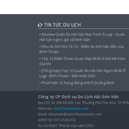
TIN TỨC DU LỊCH
Review Quán Ăn Hải Sản Mai Trinh ở Lagi - Quán
Hải Sản ngon, giá cả bình dân
Khu du lịch Núi Tà Cú - Điểm du lịch hấp dẫn của
Bình Thuận
Top 12 Điểm Tham Quan Đẹp Nhất ở Mũi Né Kèm
Giá Vé
[Tổng hợp] Top 13 Quán Ăn Hải Sản Ngon Nhất Ở
Lagi - Bình Thuận - Mới nhất 2025
Phát hiện 12 hang động mới ở Quãng Bình
Công ty CP Dịch vụ Du Lịch Hải Sơn Việt
Địa Chỉ: Số 208 Đô Đốc Lộc, Phường Phú Thọ Hòa, TP.HC
Website:
dulichhaisonviet.com
Email: dieuhanh@dulichhaisonviet.com
GPKD Số: 0313.500.674
Do Sở KHĐT TPHCM cấp năm 2015