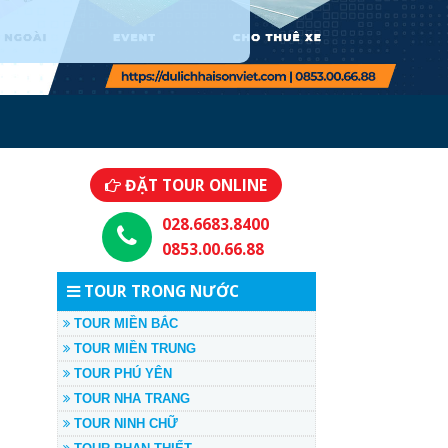
ĐẶT TOUR ONLINE
028.6683.8400
0853.00.66.88
TOUR TRONG NƯỚC
TOUR MIỀN BẮC
TOUR MIỀN TRUNG
TOUR PHÚ YÊN
TOUR NHA TRANG
TOUR NINH CHỮ