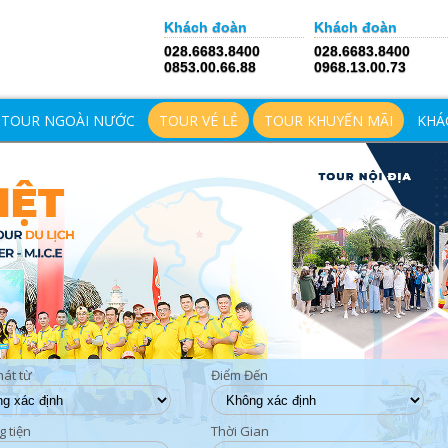
Khách đoàn
Khách đoàn
028.6683.8400
028.6683.8400
0853.00.66.88
0968.13.00.73
TOUR NGOÀI NƯỚC
TOUR VÉ LẺ
TOUR KHUYẾN MÃI
KHÁ
hát từ
Điểm Đến
 tiện
Thời Gian