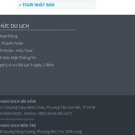
TOUR NHẬT BẢN
HỨC DU LỊCH
Hoạt Động
c Thanh Toán
h Hoàn - Hủy Tour
h Bảo Mật Thông Tin
 gợi ý vi vu Đà Lạt 3 ngày 2 đêm
GIAO DỊCH SÀI GÒN
54/12 Đường Diệp Minh Châu, Phường Tân Sơn Nhì, TP.HCM
28.6683.8400 - Hotline: 0853.00.66.88 (24/7)
=================
GIAO DỊCH BẾN TRE
60B Đường Hùng Vương, Phường Bến Tre, Vĩnh Long