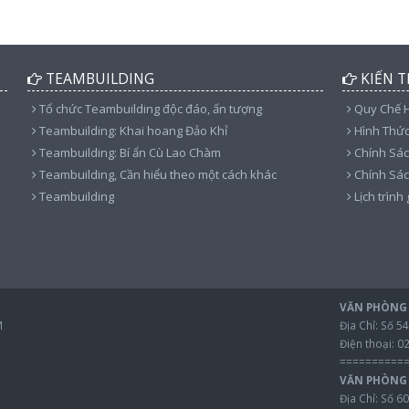
TEAMBUILDING
KIẾN T
Tổ chức Teambuilding độc đáo, ấn tượng
Quy Chế 
Teambuilding: Khai hoang Đảo Khỉ
Hình Thứ
Teambuilding: Bí ẩn Cù Lao Chàm
Chính Sác
Teambuilding, Cần hiểu theo một cách khác
Chính Sác
Teambuilding
Lịch trình
VĂN PHÒNG 
M
Địa Chỉ: Số 
Điện thoại: 0
==========
VĂN PHÒNG 
Địa Chỉ: Số 