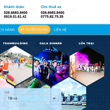
Khách đoàn
Cho thuê xe
028.6683.8400
028.6683.8400
0919.01.61.41
0775.82.75.35
CH HÀNG
TUYỂN DỤNG
LIÊN HỆ
Giá