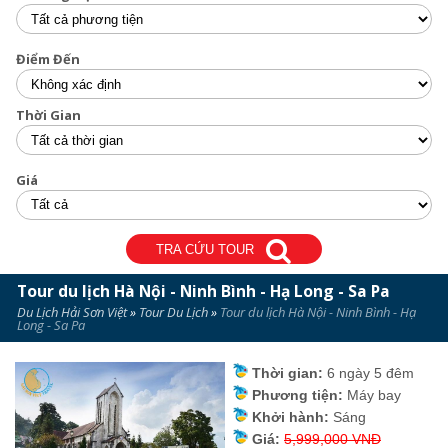
Điểm Đến
Thời Gian
Giá
TRA CỨU TOUR
Tour du lịch Hà Nội - Ninh Bình - Hạ Long - Sa Pa
Du Lịch Hải Sơn Việt
»
Tour Du Lịch
»
Tour du lịch Hà Nội - Ninh Bình - Hạ
Long - Sa Pa
Thời gian:
6 ngày 5 đêm
Phương tiện:
Máy bay
Khởi hành:
Sáng
Giá:
5,999,000 VNĐ