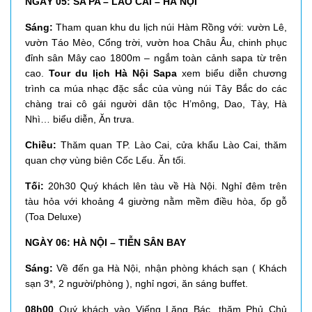
NGÀY 05: SA PA – LÀO CAI – HÀ NỘI
Sáng:
Tham quan khu du lịch núi Hàm Rồng với: vườn Lê,
vườn Táo Mèo, Cổng trời, vườn hoa Châu Âu, chinh phục
đỉnh sân Mây cao 1800m – ngắm toàn cảnh sapa từ trên
cao.
Tour du lịch Hà Nội Sapa
xem biểu diễn chương
trình ca múa nhạc đặc sắc của vùng núi Tây Bắc do các
chàng trai cô gái người dân tộc H’mông, Dao, Tày, Hà
Nhì… biểu diễn, Ăn trưa.
Chiều:
Thăm quan TP. Lào Cai, cửa khẩu Lào Cai, thăm
quan chợ vùng biên Cốc Lếu. Ăn tối.
Tối:
20h30 Quý khách lên tàu về Hà Nội. Nghỉ đêm trên
tàu hỏa với khoảng 4 giường nằm mềm điều hòa, ốp gỗ
(Toa Deluxe)
NGÀY 06: HÀ NỘI – TIỄN SÂN BAY
Sáng:
Về đến ga Hà Nội, nhận phòng khách sạn ( Khách
sạn 3*, 2 người/phòng ), nghỉ ngơi, ăn sáng buffet.
08h00
Quý khách vào Viếng Lăng Bác, thăm Phủ Chủ