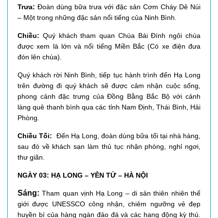
Trưa:
Đoàn dùng bữa trưa với đặc sản Cơm Cháy Dê Núi
– Một trong những đặc sản nổi tiếng của Ninh Bình.
Chiều:
Quý khách tham quan Chùa Bái Đính ngôi chùa
được xem là lớn và nổi tiếng Miền Bắc (Có xe điện đưa
đón lên chùa).
Quý khách rời Ninh Bình, tiếp tục hành trình đến Hạ Long
trên đường đi quý khách sẽ được cảm nhận cuộc sống,
phong cảnh đặc trưng của Đồng Bằng Bắc Bộ với cảnh
làng quê thanh bình qua các tỉnh Nam Định, Thái Bình, Hải
Phòng.
Chiều Tối:
Đến Hạ Long, đoàn dùng bữa tối tại nhà hàng,
sau đó về khách sạn làm thủ tục nhận phòng, nghỉ ngơi,
thư giãn.
NGÀY 03: HẠ LONG – YÊN TỬ – HÀ NỘI
Sáng:
Tham quan vịnh Hạ Long – di sản thiên nhiên thế
giới được UNESSCO công nhận, chiêm ngưỡng vẻ đẹp
huyền bí của hàng ngàn đảo đá và các hang động kỳ thú.