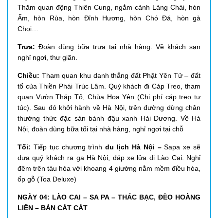
Thăm quan động Thiên Cung, ngắm cảnh Làng Chài, hòn
Ấm, hòn Rùa, hòn Đỉnh Hương, hòn Chó Đá, hòn gà
Chọi…
Trưa:
Đoàn dùng bữa trưa tại nhà hàng. Về khách sạn
nghỉ ngơi, thư giãn.
Chiều:
Tham quan khu danh thắng đất Phật Yên Tử – đất
tổ của Thiền Phái Trúc Lâm. Quý khách đi Cáp Treo, tham
quan Vườn Tháp Tổ, Chùa Hoa Yên (Chi phí cáp treo tự
túc). Sau đó khởi hành về Hà Nội, trên đường dừng chân
thưởng thức đặc sản bánh đậu xanh Hải Dương.
Về Hà
Nội, đoàn dùng bữa tối tại nhà hàng, nghỉ ngơi tại chỗ
Tối:
Tiếp tục chương trình
du lịch Hà Nội –
Sapa xe sẽ
đưa quý khách ra ga Hà Nội, đáp xe lửa đi Lào Cai. Nghỉ
đêm trên tàu hỏa với khoang 4 giường nằm mềm điều hòa,
ốp gỗ (Toa Deluxe)
NGÀY 04: LÀO CAI – SA PA – THÁC BẠC, ĐÈO HOÀNG
LIÊN – BẢN CÁT CÁT