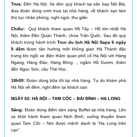
Trưa:
Đến Hà Nội. Xe đón quý khách tại sân bay Nội Bài,
đưa đoàn dùng cơm trưa tại nhà hàng, về khách sạn làm
thủ tục nhân phòng, nghỉ ngơi, thư giãn.
Chiều:
Quý khách tham quan Hồ Tây – Hồ lớn nhất Hà
Nội, thăm Đền Quán Thánh, chùa Trấn Quốc. Sau đó quý
khách trong hành trình
Tour du lịch Hà Nội Sapa 6 ngày
5 đêm
được tận hưởng một không gian Hà Thành đặc
trưng khi ngồi xe điện thăm quan phố cổ Hà Nội với Hàng
Ngang, Hàng Đào, Hàng Bông…, ngắm Hồ Gươm, thăm
đền Ngọc Sơn, cầu Thê Húc.
18h00:
Đoàn dùng bữa tối tại nhà hàng. Tự do khám phá
Hà Nội về đêm, nghỉ đêm tại khách sạn.
NGÀY 02: HÀ NỘI – TAM CỐC – BÁI ĐÍNH – HẠ LONG
Sáng:
Đoàn dùng điểm tâm sáng Buffet tại nhà hàng. Lên
xe khởi hành tham quan Ninh Bình, xuống thuyền tham
quan Tam Cốc – Nơi được mệnh danh là “Hạ Long trên
cạn”.