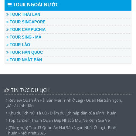
TOUR NGOÀI NƯỚC
TOUR THÁI LAN
TOUR SINGAPORE
TOUR CAMPUCHIA
TOUR SING - MÃ
TOUR LÀO
TOUR HÀN QUỐC
TOUR NHẬT BẢN
TIN TỨC DU LỊCH
Review Quán Ăn Hải Sản Mai Trinh ở Lagi - Quán Hải Sản ngon,
giá cả bình dân
Khu du lịch Núi Tà Cú - Điểm du lịch hấp dẫn của Bình Thuận
Top 12 Điểm Tham Quan Đẹp Nhất ở Mũi Né Kèm Giá Vé
[Tổng hợp] Top 13 Quán Ăn Hải Sản Ngon Nhất Ở Lagi - Bình
Thuận - Mới nhất 2025