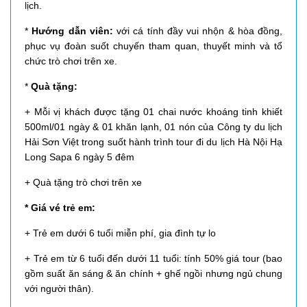
lịch.
*
Hướng dẫn viên:
với cá tính đầy vui nhộn & hòa đồng,
phục vụ đoàn suốt chuyến tham quan, thuyết minh và tổ
chức trò chơi trên xe.
*
Quà tặng:
+ Mỗi vị khách được tặng 01 chai nước khoáng tinh khiết
500ml/01 ngày & 01 khăn lạnh, 01 nón của Công ty du lịch
Hải Sơn Việt trong suốt hành trình tour đi du lịch Hà Nội Hạ
Long Sapa 6 ngày 5 đêm
+ Quà tặng trò chơi trên xe
* Giá vé trẻ em:
+ Trẻ em dưới 6 tuổi miễn phí, gia đình tự lo
+ Trẻ em từ 6 tuổi đến dưới 11 tuổi: tính 50% giá tour (bao
gồm suất ăn sáng & ăn chính + ghế ngồi nhưng ngủ chung
với người thân).