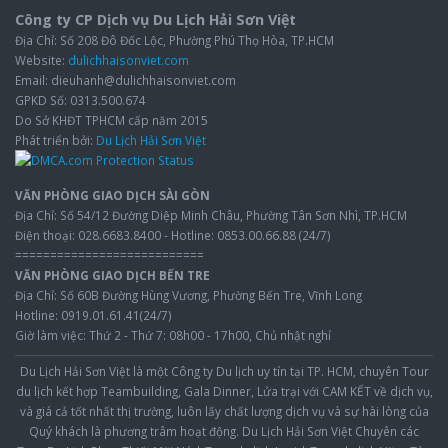
Công ty CP Dịch vụ Du Lịch Hải Sơn Việt
Địa Chỉ: Số 208 Đô Đốc Lộc, Phường Phú Thọ Hòa, TP.HCM
Website:
dulichhaisonviet.com
Email: dieuhanh@dulichhaisonviet.com
GPKD Số: 0313.500.674
Do Sở KHĐT TPHCM cấp năm 2015
Phát triển bởi:
Du Lịch Hải Sơn Việt
VĂN PHÒNG GIAO DỊCH SÀI GÒN
Địa Chỉ: Số 54/12 Đường Diệp Minh Châu, Phường Tân Sơn Nhì, TP.HCM
Điện thoại: 028.6683.8400 - Hotline: 0853.00.66.88 (24/7)
===========================
VĂN PHÒNG GIAO DỊCH BẾN TRE
Địa Chỉ: Số 60B Đường Hùng Vương, Phường Bến Tre, Vĩnh Long
Hotline: 0919.01.61.41(24/7)
Giờ làm việc: Thứ 2 - Thứ 7: 08h00 - 17h00, Chủ nhật nghỉ
Du Lịch Hải Sơn Việt
là một Công ty Du lịch uy tín tại TP. HCM, chuyên Tour
du lịch kết hợp Teambuilding, Gala Dinner, Lửa trại với CAM KẾT về dịch vụ,
và giá cả tốt nhất thị trường, luôn lấy chất lượng dịch vụ và sự hài lòng của
Quý khách là phương trâm hoạt động. Du Lịch Hải Sơn Việt Chuyên các