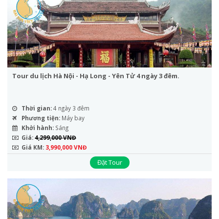
Tour du lịch Hà Nội - Hạ Long - Yên Tử 4 ngày 3 đêm.
Thời gian:
4 ngày 3 đêm
Phương tiện:
Máy bay
Khởi hành:
Sáng
Giá:
4,299,000 VNĐ
Giá KM:
3,990,000 VNĐ
Đặt Tour