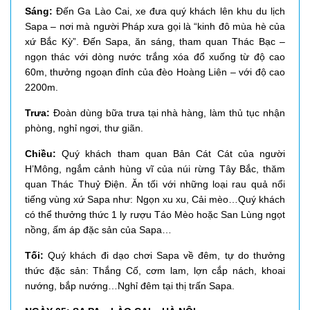
Sáng:
Đến Ga Lào Cai, xe đưa quý khách lên khu du lịch
Sapa – nơi mà người Pháp xưa gọi là “kinh đô mùa hè của
xứ Bắc Kỳ”. Đến Sapa, ăn sáng, tham quan Thác Bạc –
ngọn thác với dòng nước trắng xóa đổ xuống từ độ cao
60m, thưởng ngoạn đỉnh của đèo Hoàng Liên – với độ cao
2200m.
Trưa:
Đoàn dùng bữa trưa tại nhà hàng, làm thủ tục nhận
phòng, nghỉ ngơi, thư giãn.
Chiều:
Quý khách tham quan Bản Cát Cát của người
H’Mông, ngắm cảnh hùng vĩ của núi rừng Tây Bắc, thăm
quan Thác Thuỷ Điện. Ăn tối với những loại rau quả nổi
tiếng vùng xứ Sapa như: Ngọn xu xu, Cải mèo…Quý khách
có thể thưởng thức 1 ly rượu Táo Mèo hoặc San Lùng ngọt
nồng, ấm áp đặc sản của Sapa…
Tối:
Quý khách đi dạo chơi Sapa về đêm, tự do thưởng
thức đặc sản: Thắng Cố, cơm lam, lợn cắp nách, khoai
nướng, bắp nướng…Nghỉ đêm tại thị trấn Sapa.