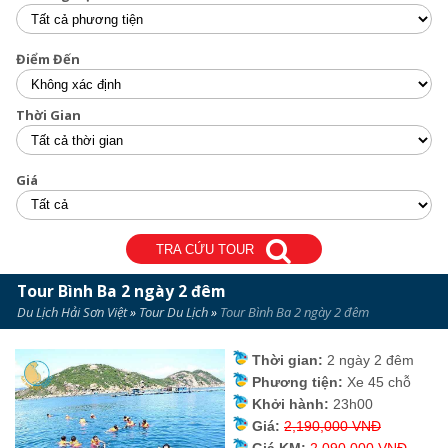
Điểm Đến
Thời Gian
Giá
TRA CỨU TOUR
Tour Bình Ba 2 ngày 2 đêm
Du Lịch Hải Sơn Việt
»
Tour Du Lịch
»
Tour Bình Ba 2 ngày 2 đêm
Thời gian:
2 ngày 2 đêm
Phương tiện:
Xe 45 chỗ
Khởi hành:
23h00
Giá:
2,190,000 VNĐ