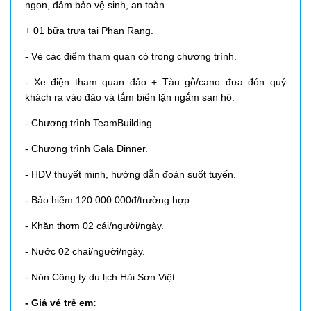
ngon, đảm bảo vệ sinh, an toàn.
+ 01 bữa trưa tại Phan Rang.
- Vé các điểm tham quan có trong chương trình.
- Xe điện tham quan đảo + Tàu gỗ/cano đưa đón quý
khách ra vào đảo và tắm biển lặn ngắm san hô.
- Chương trình TeamBuilding.
- Chương trình Gala Dinner.
- HDV thuyết minh, hướng dẫn đoàn suốt tuyến.
- Bảo hiểm 120.000.000đ/trường hợp.
​- Khăn thơm 02 cái/người/ngày.
​- Nước 02 chai/người/ngày.
​- Nón
Công ty du lịch Hải Sơn Việt
.
- Giá vé trẻ em: