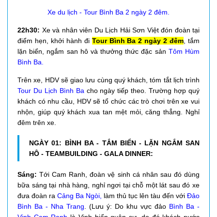
Xe du lịch - Tour Bình Ba 2 ngày 2 đêm.
22h30:
Xe và nhân viên
Du Lịch Hải Sơn Việt
đón đoàn tại
điểm hẹn, khởi hành đi
Tour Bình Ba 2 ngày 2 đêm
, tắm
lặn biển, ngắm san hô và thưởng thức đặc sản
Tôm Hùm
Bình Ba.
Trên xe, HDV sẽ giao lưu cùng quý khách, tóm tắt lịch trình
Tour Du Lịch Bình Ba
cho ngày tiếp theo. Trường hợp quý
khách có nhu cầu, HDV sẽ tổ chức các trò chơi trên xe vui
nhộn, giúp quý khách xua tan mệt mỏi, căng thẳng. Nghỉ
đêm trên xe.
NGÀY 01: BÌNH BA - TẮM BIỂN - LẶN NGẮM SAN
HÔ - TEAMBUILDING - GALA DINNER:
Sáng:
Tới Cam Ranh, đoàn vệ sinh cá nhân sau đó dùng
bữa sáng tại nhà hàng, nghỉ ngơi tại chỗ một lát sau đó xe
đưa đoàn ra
Cảng Ba Ngòi,
làm thủ tục lên tàu đến với
Đảo
Bình Ba - Nha Trang
. (Lưu ý: Do khu vực đảo
Bình Ba -
Vịnh Cam Ranh
là Vịnh biển quân sự, do đó khách nước