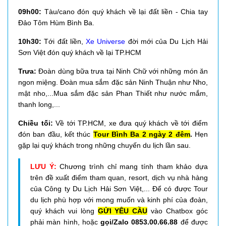
09h00:
Tàu/cano đón quý khách về lại đất liền - Chia tay
Đảo Tôm Hùm Bình Ba.
10h30:
Tới đất liền,
Xe Universe
đời mới của Du Lịch Hải
Sơn Việt đón quý khách về lại TP.HCM
Trưa:
Đoàn dùng bữa trưa tại Ninh Chữ với những món ăn
ngon miệng
. Đoàn mua sắm đặc sản Ninh Thuận như Nho,
mật nho,...Mua sắm đặc sản Phan Thiết như nước mắm,
thanh long,...
Chiều tối:
Về tới TP.HCM, xe đưa quý khách về tới điểm
đón ban đầu, kết thúc
Tour Bình Ba 2 ngày 2 đêm
.
Hẹn
gặp lại quý khách trong những chuyến du lịch lần sau.
LƯU Ý:
Chương trình chỉ mang tính tham khảo dựa
trên đề xuất điểm tham quan, resort, dịch vụ nhà hàng
của
Công ty Du Lịch Hải Sơn Việt
,... Để có được Tour
du lịch phù hợp với mong muốn và kinh phí của đoàn,
quý khách vui lòng
GỬI YÊU CẦU
vào Chatbox góc
phải màn hình, hoặc
gọi/Zalo 0853.00.66.88
để được