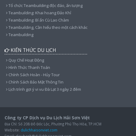
Tổ chức Teambuilding độc đáo, ấn tượng
Teambuilding: Khai hoang Đảo Khỉ
Teambuilding: Bí ẩn Cù Lao Chàm
Teambuilding, Cần hiểu theo một cách khác
Teambuilding
KIẾN THỨC DU LỊCH
Quy Chế Hoạt Động
Hình Thức Thanh Toán
Chính Sách Hoàn - Hủy Tour
Chính Sách Bảo Mật Thông Tin
Lịch trình gợi ý vi vu Đà Lạt 3 ngày 2 đêm
Công ty CP Dịch vụ Du Lịch Hải Sơn Việt
Địa Chỉ: Số 208 Đô Đốc Lộc, Phường Phú Thọ Hòa, TP.HCM
Website:
dulichhaisonviet.com
Email: dieuhanh@dulichhaisonviet.com