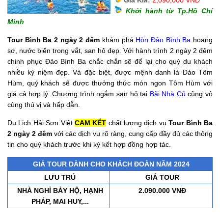
Giá KM:
2,090,000 VNĐ
Khởi hành từ Tp.Hồ Chí
Minh
Tour Bình Ba 2 ngày 2 đêm
khám phá
Hòn Đảo Bình Ba
hoang
sơ, nước biển trong vắt, san hô đẹp. Với hành trình 2 ngày 2 đêm
chinh phục Đảo Bình Ba chắc chắn sẽ để lại cho quý du khách
nhiều kỷ niệm đẹp. Và đặc biệt, được mệnh danh là Đảo Tôm
Hùm, quý khách sẽ được thưởng thức món ngon Tôm Hùm với
giá cả hợp lý. Chương trình ngắm san hô tại
Bãi Nhà Cũ
cũng vô
cùng thú vị và hấp dẫn.
Du Lịch Hải Sơn Việt
CAM KẾT
chất lượng dịch vụ
Tour Bình Ba
2 ngày 2 đêm
với các dịch vụ rõ ràng, cung cấp đầy đủ các thông
tin cho quý khách trước khi ký kết hợp đồng hợp tác.
GIÁ TOUR DÀNH CHO KHÁCH ĐOÀN NĂM 2024
LƯU TRÚ
GIÁ TOUR
NHÀ NGHỈ BẢY HỘ, HẠNH
2.090.000 VNĐ
PHÁP, MAI HUY,...