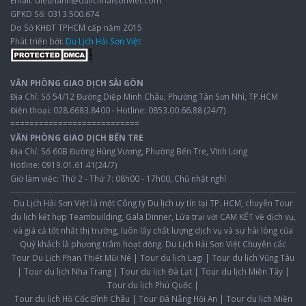
GPKD Số: 0313.500.674
Do Sở KHĐT TPHCM cấp năm 2015
Phát triển bởi:
Du Lịch Hải Sơn Việt
VĂN PHÒNG GIAO DỊCH SÀI GÒN
Địa Chỉ: Số 54/12 Đường Diệp Minh Châu, Phường Tân Sơn Nhì, TP.HCM
Điện thoại: 028.6683.8400 - Hotline: 0853.00.66.88 (24/7)
===========================
VĂN PHÒNG GIAO DỊCH BẾN TRE
Địa Chỉ: Số 60B Đường Hùng Vương, Phường Bến Tre, Vĩnh Long
Hotline: 0919.01.61.41(24/7)
Giờ làm việc: Thứ 2 - Thứ 7: 08h00 - 17h00, Chủ nhật nghỉ
Du Lịch Hải Sơn Việt
là một Công ty Du lịch uy tín tại TP. HCM, chuyên Tour
du lịch kết hợp Teambuilding, Gala Dinner, Lửa trại với CAM KẾT về dịch vụ,
và giá cả tốt nhất thị trường, luôn lấy chất lượng dịch vụ và sự hài lòng của
Quý khách là phương trâm hoạt động. Du Lịch Hải Sơn Việt Chuyên các
Tour Du Lịch Phan Thiết Mũi Né
|
Tour du lịch Lagi
|
Tour du lịch Vũng Tàu
|
Tour du lịch Nha Trang
|
Tour du lịch Đà Lạt
|
Tour du lịch Miền Tây
|
Tour du lịch Phú Quốc
|
Tour du lịch Hồ Cốc Bình Châu
|
Tour Đà Nẵng Hội An
|
Tour du lịch Miền