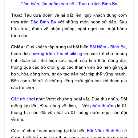
Tắm biển, lặn ngắm san hô - Tour du lịch Bình Ba
Trưa:
Tàu đưa đoàn về lại đất liền, quý khách dùng cơm
trưa trên
Đảo Bình Ba
với những món ngon xứ đảo. Sau
bữa trưa, đoàn về nhận phòng, nghỉ ngơi sau một hành
trình dài.
Chiều:
Quý khách tập trung tại bãi biển
Bãi Nồm - Bình Ba
,
tham dự
chương trình Teambuilding
với các trò chơi mang
tính đoàn kết, thể hiện sức mạnh của tinh thần đồng đội,
thông qua các trò chơi giúp các thành viên trở nên gần gũi
hơn, hòa đồng hơn, từ đó tao nên một tập thể vững mạnh.
Bên cạnh đó sẽ là những tiếng cười giòn tan khi tham gia
các trò chơi.
Các trò chơi
như: Vượt chướng ngại vật, Đua thú nhún, Đôi
mông kỳ diệu, Đưa nàng về dinh,... Với
phần thưởng
là 01
thùng bia cho đội về nhất và 01 thùng nước ngọt cho đội
về nhì.
Các trò chơi Teambuilding tại bãi biển
Bãi Nồm Bình Ba
sẽ
được thiết kế phù hợp theo yêu cầu và quy mô của quý