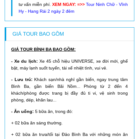
tư vấn miễn phí.
XEM NGAY: =>>
Tour Ninh Chữ - Vĩnh
Hy - Hang Rái 2 ngày 2 đêm
GIÁ TOUR BAO GỒM
GIÁ TOUR BÌNH BA BAO GỒM:
- Xe du lịch:
Xe
45 chỗ hiệu UNIVERSE, xe đời mới, ghế
bật, máy lạnh suốt tuyến, tài xế nhiệt tình, vui vẻ.
- Lưu trú:
Khách sạn/nhà nghỉ gần biển, ngay trung tâm
Bình Ba, gần biển Bãi Nồm... Phòng từ 2 đến 4
khách/phòng được trang bị đầy đủ ti vi, vệ sinh trong
phòng, dép, khăn lau...
- Ăn uống:
5 bữa ăn, trong đó:
+ 02 bữa ăn sáng thường.
+ 02 bữa ăn trưa/tối tại Đảo Bình Ba với những món ăn