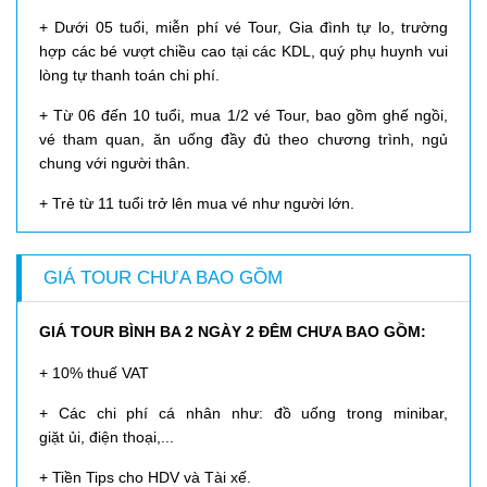
+ Dưới 05 tuổi, miễn phí vé Tour, Gia đình tự lo, trường
hợp các bé vượt chiều cao tại các KDL, quý phụ huynh vui
lòng tự thanh toán chi phí.
+ Từ 06 đến 10 tuổi, mua 1/2 vé Tour, bao gồm ghế ngồi,
vé tham quan, ăn uống đầy đủ theo chương trình, ngủ
chung với người thân.
​+ Trẻ từ 11 tuổi trở lên mua vé như người lớn.
GIÁ TOUR CHƯA BAO GỒM
GIÁ TOUR BÌNH BA 2 NGÀY 2 ĐÊM CHƯA BAO GỒM:
​+ 10% thuế VAT
​+ Các chi phí cá nhân như: đồ uống trong minibar,
giặt ủi, điện thoại,...
+ Tiền Tips cho HDV và Tài xế.