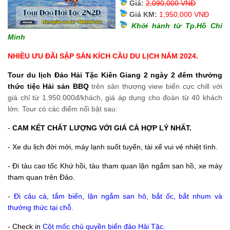
Giá:
2,090,000 VNĐ
Giá KM:
1,950,000 VNĐ
Khởi hành từ Tp.Hồ Chí
Minh
NHIỀU ƯU ĐÃI SẬP SÀN KÍCH CẦU DU LỊCH NĂM 2024.
Tour du lịch Đảo Hải Tặc Kiên Giang 2 ngày 2 đêm thưởng
thức tiệc Hải sản BBQ
trên sân thượng view biển cực chill
với
giá chỉ từ 1.950.000đ/khách, giá áp dụng cho đoàn từ 40 khách
lớn. Tour có các điểm nổi bật sau:
-
CAM KẾT CHẤT LƯỢNG VỚI GIÁ CẢ HỢP LÝ NHẤT.
- Xe du lịch đời mới, máy lạnh suốt tuyến, tài xế vui vẻ nhiệt tình.
- Đi tàu cao tốc Khứ hồi, tàu tham quan lặn ngắm san hồ, xe máy
tham quan trên Đảo.
-
Đi câu cá, tắm biển, lặn ngắm san hô, bắt ốc, bắt nhum và
thưởng thức tại chỗ.
- Check in
Cột mốc chủ quyền biển đảo Hải Tặc.