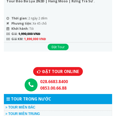
Tour Đảo Bà Lụa 2N2Đ | Hang Moso | Rừng Trà Sư .
Thời gian:
2 ngày 2 đêm
Phương tiện:
Xe 45 chỗ
Khởi hành:
Tối
Giá:
1,990,000 VNĐ
Giá KM:
1,890,000 VNĐ
Đặt Tour
ĐẶT TOUR ONLINE
028.6683.8400
0853.00.66.88
TOUR TRONG NƯỚC
TOUR MIỀN BẮC
TOUR MIỀN TRUNG