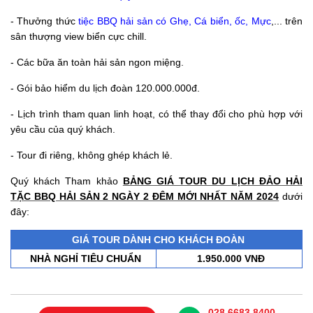
- Thưởng thức
tiệc BBQ hải sản có Ghẹ, Cá biển, ốc, Mực
,... trên
sân thượng view biển cực chill.
- Các bữa ăn toàn hải sản ngon miệng.
- Gói bảo hiểm du lịch đoàn 120.000.000đ.
- Lịch trình tham quan linh hoạt, có thể thay đổi cho phù hợp với
yêu cầu của quý khách.
- Tour đi riêng, không ghép khách lẻ.
Quý khách Tham khảo
BẢNG GIÁ TOUR DU LỊCH ĐẢO HẢI
TẶC BBQ HẢI SẢN 2 NGÀY 2 ĐÊM MỚI NHẤT NĂM 2024
dưới
đây:
GIÁ TOUR DÀNH CHO KHÁCH ĐOÀN
NHÀ NGHỈ TIÊU CHUẨN
1.950.000 VNĐ
028.6683.8400