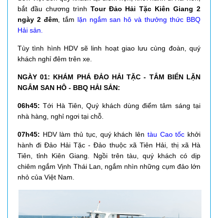
bắt đầu chương trình
Tour Đảo Hải Tặc Kiên Giang 2
ngày 2 đêm
, tắm
lặn ngắm san hô và thưởng thức BBQ
Hải sản.
Tùy tình hình HDV sẽ linh hoạt giao lưu cùng đoàn, quý
khách nghỉ đêm trên xe.
NGÀY 01: KHÁM PHÁ ĐẢO HẢI TẶC - TẮM BIỂN LẶN
NGẮM SAN HÔ - BBQ HẢI SẢN:
06h45:
Tới Hà Tiên, Quý khách dùng điểm tâm sáng tại
nhà hàng, nghỉ ngơi tại chỗ.
07h45:
HDV làm thủ tục, quý khách lên
tàu Cao tốc
khởi
hành đi Đảo Hải Tặc - Đảo thuộc xã Tiên Hải, thị xã Hà
Tiên, tỉnh Kiên Giang
. Ngồi trên tàu, quý khách có dịp
chiêm ngắm Vịnh Thái Lan, ngắm nhìn những cụm đảo lớn
nhỏ của Việt Nam.