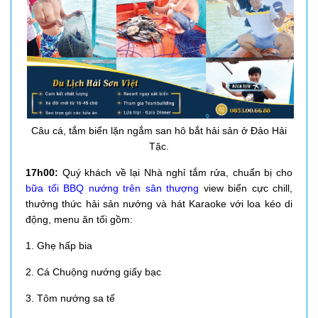
Câu cá, tắm biển lặn ngắm san hô bắt hải sản ở Đảo Hải
Tặc.
17h00:
Quý khách về lại Nhà nghỉ tắm rửa, chuẩn bị cho
bữa tối BBQ nướng trên sân thượng
view biển cực chill,
thưởng thức hải sản nướng và hát Karaoke với loa kéo di
động, menu ăn tối gồm:
1. Ghẹ hấp bia
2. Cá Chuộng nướng giấy bạc
3. Tôm nướng sa tế