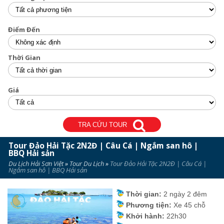
Điểm Đến
Thời Gian
Giá
TRA CỨU TOUR
Tour Đảo Hải Tặc 2N2Đ | Câu Cá | Ngắm san hô |
BBQ Hải sản
Du Lịch Hải Sơn Việt
»
Tour Du Lịch
»
Tour Đảo Hải Tặc 2N2Đ | Câu Cá |
Ngắm san hô | BBQ Hải sản
Thời gian:
2 ngày 2 đêm
Phương tiện:
Xe 45 chỗ
Khởi hành:
22h30