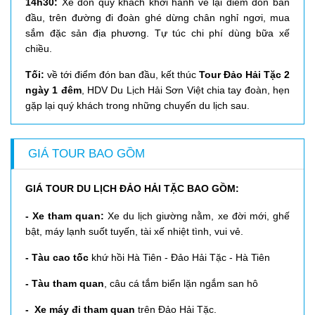
14h30:
Xe đón quý khách khởi hành về lại điểm đón ban
đầu, trên đường đi đoàn ghé dừng chân nghỉ ngơi, mua
sắm đặc sản địa phương. Tự túc chi phí dùng bữa xế
chiều.
Tối:
về tới điểm đón ban đầu, kết thúc
Tour Đảo Hải Tặc 2
ngày 1 đêm
, HDV
Du Lịch Hải Sơn Việt
chia tay đoàn, hẹn
gặp lại quý khách trong những chuyến du lịch sau.
GIÁ TOUR BAO GỒM
GIÁ TOUR DU LỊCH ĐẢO HẢI TẶC BAO GỒM:
- Xe tham quan:
Xe du lịch giường nằm
, xe đời mới, ghế
bật, máy lạnh suốt tuyến, tài xế nhiệt tình, vui vẻ.
- Tàu cao tốc
khứ hồi Hà Tiên - Đảo Hải Tặc - Hà Tiên
- Tàu tham quan
, câu cá tắm biển lặn ngắm san hô
- Xe máy đi tham quan
trên Đảo Hải Tặc.