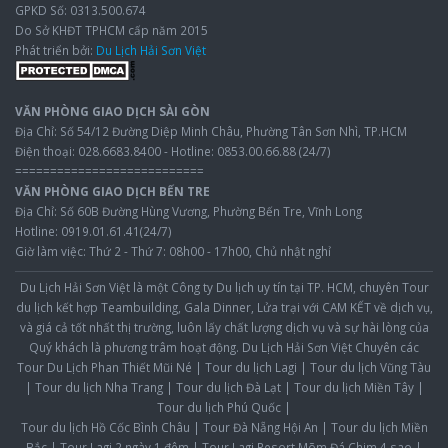
GPKD Số: 0313.500.674
Do Sở KHĐT TPHCM cấp năm 2015
Phát triển bởi:
Du Lịch Hải Sơn Việt
VĂN PHÒNG GIAO DỊCH SÀI GÒN
Địa Chỉ: Số 54/12 Đường Diệp Minh Châu, Phường Tân Sơn Nhì, TP.HCM
Điện thoại: 028.6683.8400 - Hotline: 0853.00.66.88 (24/7)
===========================
VĂN PHÒNG GIAO DỊCH BẾN TRE
Địa Chỉ: Số 60B Đường Hùng Vương, Phường Bến Tre, Vĩnh Long
Hotline: 0919.01.61.41(24/7)
Giờ làm việc: Thứ 2 - Thứ 7: 08h00 - 17h00, Chủ nhật nghỉ
Du Lịch Hải Sơn Việt
là một Công ty Du lịch uy tín tại TP. HCM, chuyên Tour
du lịch kết hợp Teambuilding, Gala Dinner, Lửa trại với CAM KẾT về dịch vụ,
và giá cả tốt nhất thị trường, luôn lấy chất lượng dịch vụ và sự hài lòng của
Quý khách là phương trâm hoạt động. Du Lịch Hải Sơn Việt Chuyên các
Tour Du Lịch Phan Thiết Mũi Né
|
Tour du lịch Lagi
|
Tour du lịch Vũng Tàu
|
Tour du lịch Nha Trang
|
Tour du lịch Đà Lạt
|
Tour du lịch Miền Tây
|
Tour du lịch Phú Quốc
|
Tour du lịch Hồ Cốc Bình Châu
|
Tour Đà Nẵng Hội An
|
Tour du lịch Miền
Bắc
|
Tour Lagi 2 ngày 1 đêm
|
Tour Lagi Resort Mõm Đá Chim 4 sao
|