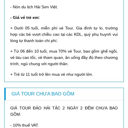
​- Nón
du lịch Hải Sơn Việt.
- Giá vé trẻ em:
+ Dưới 05 tuổi, miễn phí vé Tour, Gia đình tự lo, trường
hợp các bé vượt chiều cao tại các KDL, quý phụ huynh vui
lòng tự thanh toán chi phí.
+ Từ 06 đến 10 tuổi, mua 70% vé Tour, bao gồm ghế ngồi,
vé tàu cao tốc, vé tham quan, ăn uống đầy đủ theo chương
trình, ngủ chung với người thân.
​+ Trẻ từ 11 tuổi trở lên mua vé như người lớn.
GIÁ TOUR CHƯA BAO GỒM
GIÁ TOUR ĐẢO HẢI TẶC 2 NGÀY 2 ĐÊM CHƯA BAO
GỒM:
​- 10% thuế VAT.