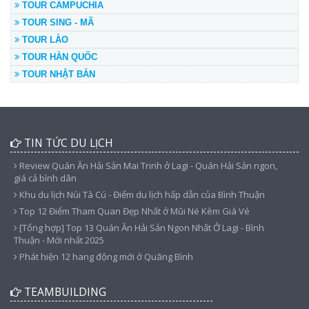
TOUR CAMPUCHIA
TOUR SING - MÃ
TOUR LÀO
TOUR HÀN QUỐC
TOUR NHẬT BẢN
TIN TỨC DU LỊCH
Review Quán Ăn Hải Sản Mai Trinh ở Lagi - Quán Hải Sản ngon,
giá cả bình dân
Khu du lịch Núi Tà Cú - Điểm du lịch hấp dẫn của Bình Thuận
Top 12 Điểm Tham Quan Đẹp Nhất ở Mũi Né Kèm Giá Vé
[Tổng hợp] Top 13 Quán Ăn Hải Sản Ngon Nhất Ở Lagi - Bình
Thuận - Mới nhất 2025
Phát hiện 12 hang động mới ở Quãng Bình
TEAMBUILDING