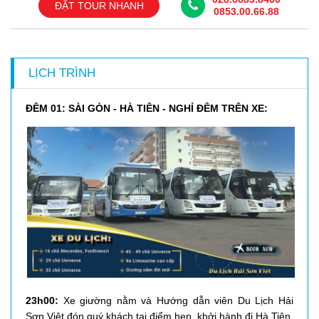
ĐẶT TOUR NHANH
0853.00.66.88
LỊCH TRÌNH
ĐÊM 01: SÀI GÒN - HÀ TIÊN - NGHỈ ĐÊM TRÊN XE:
23h00:
Xe giường nằm và Hướng dẫn viên
Du Lịch Hải
Sơn Việt
đón quý khách tại điểm hẹn, khởi hành đi Hà Tiên,